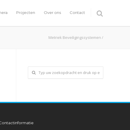
era
Projecten
Over ons
Contact
Metriek Beveiligingssystemen
/
Contactinformatie